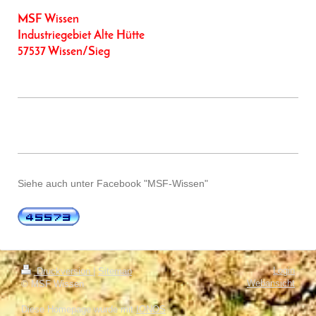
MSF Wissen
Industriegebiet Alte Hütte
57537 Wissen/Sieg
Siehe auch unter Facebook "MSF-Wissen"
Login
Druckversion
|
Sitemap
Webansicht
© MSF Wissen
Diese Homepage wurde mit
IONOS